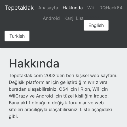
Tepetaklak
Anasayfa
Hakkında
Wii
IRQHack64
aaaaaa
Android
Kanji List
English
Turkish
Hakkında
Tepetaklak.com 2002'den beri kişisel web sayfam.
Değişik platformlar için geliştirdiğim ıvır zıvıra
buradan ulaşabilirsiniz. C64 için I.R.on, Wii için
WiiCrazy ve Android için tüzel kişiliğim Irduco.
Bana aktif olduğum değişik forumlar ve web
siteleri aracılığıyla ulaşabilirsiniz. Liste aşağıdaki
gibi.