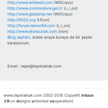
http://www.wiidewii.com
(WiiCrazy)
http://www.commodore.gen.tr
(i_r_on)
http://www.gbatemp.net
(WiiCrazy)
http://6502.org
(I.R.on)
http://forum.lemon64.com
(i_r_on)
http://www.eksisozluk.com
(iron)
Blog sayfam
, arada sıraya buraya da bir şeyler
karalıyorum.
Email :
nejat
@
tepetaklak.com
www.tepetaklak.com 2002-2016 Copyleft
Irduco
(
I
.
R
.on
d
esigns
u
nlimited
co
operation)